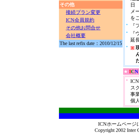
その他
日
メ
接続プラン変更
を
ICN会員規約
●
『
その他お問合せ
●
『
会社概要
延
The last refix date：2010/12/15
●
※
★
I
C
N
●
I
ス
事
個
ICNホームペー
Copyright 2002 Inter C