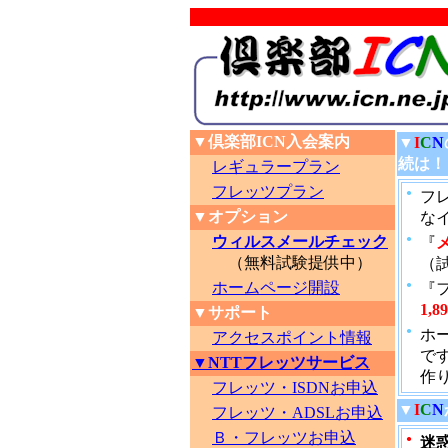
▼倶楽部ICN入会案内
▼
I
C
N
続は！
レギュラープラン
フレッツプラン
●
フレ
▼オプション
な
ウィルスメールチェック
●
『
（無料試験提供中）
（
ホームページ開設
●
『
1,8
▼サポート
●
ホ
アクセスポイント情報
で
▼NTTフレッツサービス
作
フレッツ・ISDNお申込
▼
I
C
N
フレッツ・ADSLお申込
Ｂ・フレッツお申込
●
迷